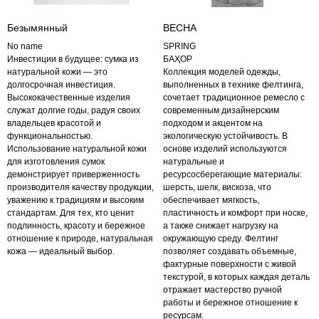
Безымянный
ВЕСНА
No name
SPRING
Инвестиции в будущее: сумка из
БАҲОР
натуральной кожи — это
Коллекция моделей одежды,
долгосрочная инвестиция.
выполненных в технике фелтинга,
Высококачественные изделия
сочетает традиционное ремесло с
служат долгие годы, радуя своих
современным дизайнерским
владельцев красотой и
подходом и акцентом на
функциональностью.
экологическую устойчивость. В
Использование натуральной кожи
основе изделий используются
для изготовления сумок
натуральные и
демонстрирует приверженность
ресурсосберегающие материалы:
производителя качеству продукции,
шерсть, шелк, вискоза, что
уважению к традициям и высоким
обеспечивает мягкость,
стандартам. Для тех, кто ценит
пластичность и комфорт при носке,
подлинность, красоту и бережное
а также снижает нагрузку на
отношение к природе, натуральная
окружающую среду. Фелтинг
кожа — идеальный выбор.
позволяет создавать объемные,
фактурные поверхности с живой
текстурой, в которых каждая деталь
отражает мастерство ручной
работы и бережное отношение к
ресурсам.