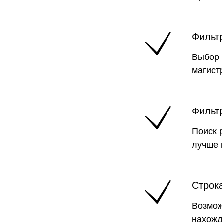
Фильт
Выбор 
магист
Фильт
Поиск 
лучше 
Строк
Возмож
нахожд