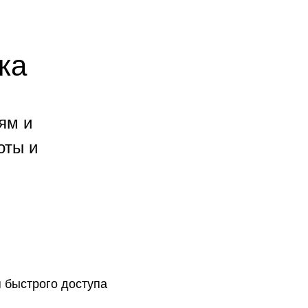
ка
ям и
оты и
 быстрого доступа