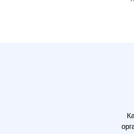
Ка
орг