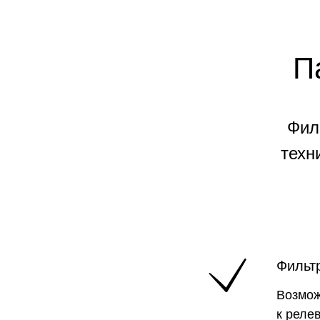
П
Фил
техн
Фильт
Возмож
к реле