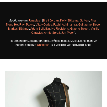
Изображения:
Unsplash
[
Brett Jordan
,
Kelly Sikkema
,
Sufyan
,
Phạm
Trọng Họ
,
Ravi Palwe
,
Vitaly Gariev
,
Fadhil Abhimantra
,
Guillaume Bleyer
,
Markus Blüthner
,
Artem Beliaikin
,
No Revisions
,
Graphe Tween
,
Vasilis
Caravitis
,
Annie Spratt
,
Jon Tyson
].
Перед использованием, пожалуйста, ознакомьтесь с Условиями
использования
Unsplash
. Вы можете удалить этот блок.