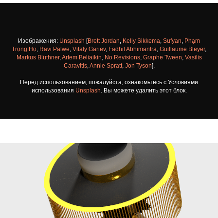
Изображения:
Unsplash
[
Brett Jordan
,
Kelly Sikkema
,
Sufyan
,
Phạm
Trọng Họ
,
Ravi Palwe
,
Vitaly Gariev
,
Fadhil Abhimantra
,
Guillaume Bleyer
,
Markus Blüthner
,
Artem Beliaikin
,
No Revisions
,
Graphe Tween
,
Vasilis
Caravitis
,
Annie Spratt
,
Jon Tyson
].
Перед использованием, пожалуйста, ознакомьтесь с Условиями
использования
Unsplash
. Вы можете удалить этот блок.