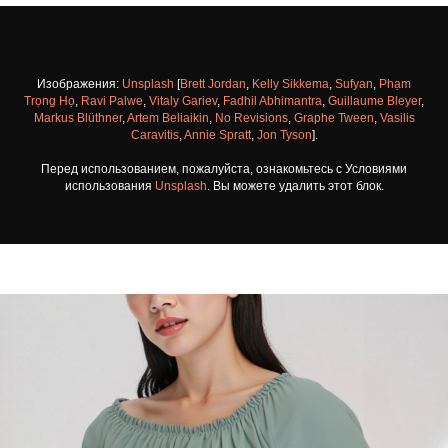
Изображения:
Unsplash
[
Brett Jordan
,
Kelly Sikkema
,
Sufyan
,
Phạm
Trọng Họ
,
Ravi Palwe
,
Vitaly Gariev
,
Fadhil Abhimantra
,
Guillaume Bleyer
,
Markus Blüthner
,
Artem Beliaikin
,
No Revisions
,
Graphe Tween
,
Vasilis
Caravitis
,
Annie Spratt
,
Jon Tyson
].
Перед использованием, пожалуйста, ознакомьтесь с Условиями
использования
Unsplash
. Вы можете удалить этот блок.